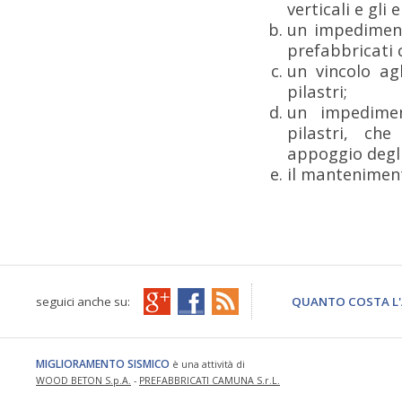
verticali e gli
un impediment
prefabbricati 
un vincolo agl
pilastri;
un impedimen
pilastri, ch
appoggio degli
il manteniment
seguici anche su:
QUANTO COSTA L'
MIGLIORAMENTO SISMICO
è una attività di
WOOD BETON S.p.A.
-
PREFABBRICATI CAMUNA S.r.L.