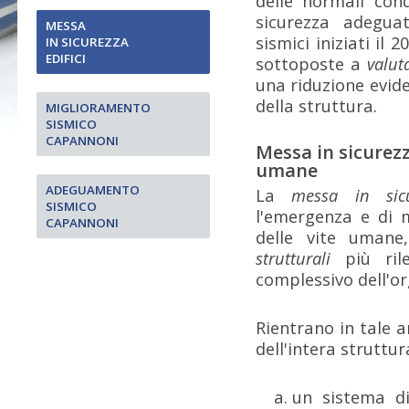
delle normali cond
sicurezza adegua
MESSA
sismici iniziati il
IN SICUREZZA
EDIFICI
sottoposte a
valut
una riduzione evid
della struttura.
MIGLIORAMENTO
SISMICO
CAPANNONI
Messa in sicurezza
umane
ADEGUAMENTO
La
messa in sicu
SISMICO
l'emergenza e di m
CAPANNONI
delle vite umane
strutturali
più rile
complessivo dell'or
Rientrano in tale a
dell'intera struttur
un sistema di 