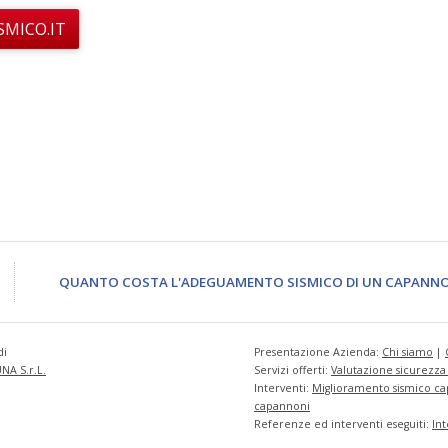
MICO.IT
QUANTO COSTA L'ADEGUAMENTO SISMICO DI UN CAPANNO
di
Presentazione Azienda:
Chi siamo
|
A S.r.L.
Servizi offerti:
Valutazione sicurezza e
Interventi:
Miglioramento sismico c
capannoni
Referenze ed interventi eseguiti:
Int