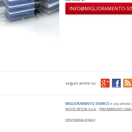
INFO@MIGLIORAMENTO-SIS
seguici anche su:
MIGLIORAMENTO SISMICO
è una attività 
WOOD BETON S.p.A.
-
PREFABBRICATI CAMUN
Informativa privacy